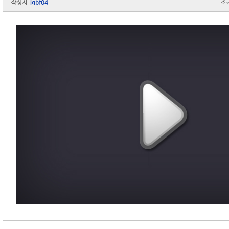
작성자
igbf04
조