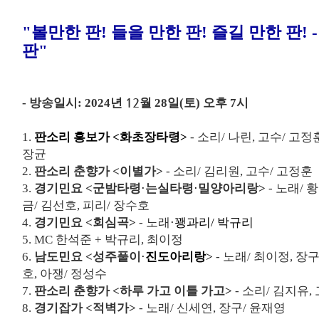
"
볼만한 판
!
들을 만한 판
!
즐길 만한 판
!
판
"
-
방송일시
: 2024
년
12
월 28
일
(
토
)
오후
7
시
1.
판소리 흥보가 <화초장타령>
- 소리/ 나린, 고수/ 고
장균
2.
판소리 춘향가 <이별가>
- 소리/ 김리원, 고수/ 고정훈
3.
경기민요 <군밤타령
·
는실타령
·
밀양아리랑>
- 노래/ 
금/ 김선호, 피리/ 장수호
4.
경기민요 <회심곡>
- 노래
·꽹과리/ 박규리
5.
MC
한석준
+ 박규리, 최이정
6.
남도민요 <성주풀이
·
진도아리랑
>
- 노래/ 최이정, 장
호, 아쟁/ 정성수
7.
판소리 춘향가 <하루 가고 이틀 가고>
- 소리/ 김지유,
8.
경기잡가 <적벽가>
- 노래/ 신세연, 장구/ 윤재영