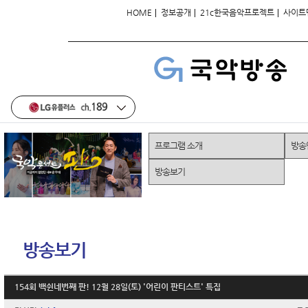
|
|
|
HOME
정보공개
21c한국음악프로젝트
사이트
프로그램 소개
방송
방송보기
방송보기
154회 백쉰네번째 판! 12월 28일(토) '어린이 판티스트' 특집