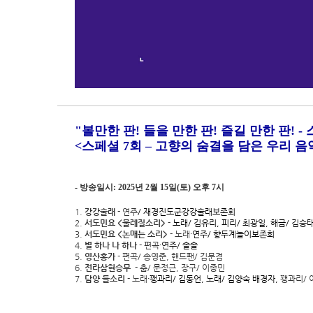
"
볼만한 판
!
들을 만한 판
!
즐길 만한 판
! -
<
스페셜 7
회
– 고향의 숨결을 담은 우리 음
-
방송일시
: 2025
년
2
월
15
일
(
토
)
오후
7
시
1.
강강술래
- 연주
/ 재경진도군강강술래보존회
2.
서도민요 <물레질소리>
-
노래/ 김유리, 피리/ 최광일, 해금/ 김승태
3.
서도민요 <논매는 소리>
- 노래
·연주/ 향두계놀이보존회
4.
별 하나 나 하나
- 편곡
·연주/ 솔솔
5.
영산홍가
- 편곡/ 송영준, 핸드팬/ 김문겸
6.
전라삼현승무
- 춤/ 문정근, 장구/ 이종민
7.
담양 들소리
- 노래
·꽹과리/ 김동언, 노래/ 김양숙 배경자,
꽹과리/ 