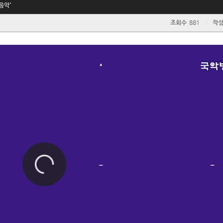
음악'
조회수
881
작