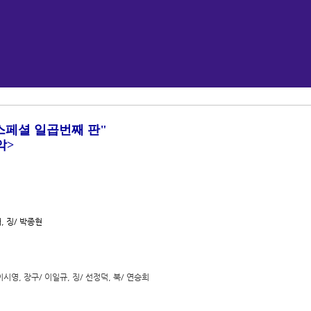
스페셜 일곱번째 판
"
악
>
, 징/ 박종현
이시영, 장구/ 이일규, 징/ 선정덕, 북/ 연승희