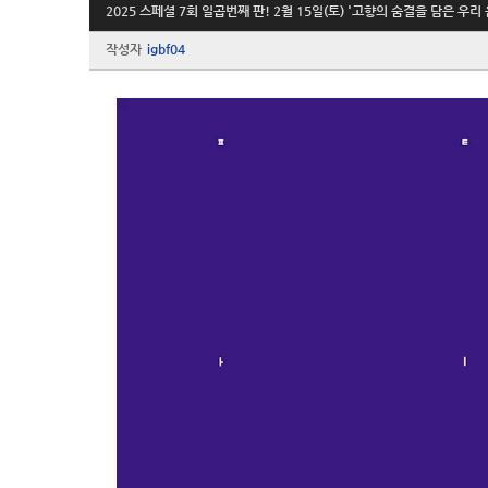
2025 스페셜 7회 일곱번째 판! 2월 15일(토) '고향의 숨결을 담은 우리 
작성자
igbf04