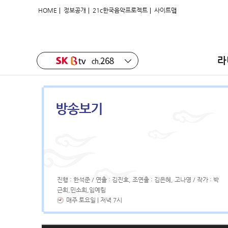
|
|
|
HOME
정보공개
21c한국음악프로젝트
사이트맵
라
방송보기
진행 : 한석준 / 연출 : 김진호, 조연출 : 김은혜, 고나영 / 작가 : 박
근희,민소희,임예림
매주 토요일 | 저녁 7시