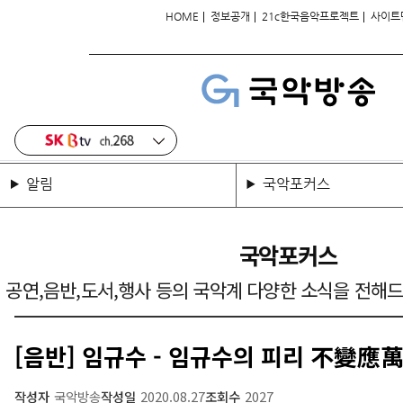
|
|
|
HOME
정보공개
21c한국음악프로젝트
사이트
알림
국악포커스
국악포커스
공연,음반,도서,행사 등의 국악계 다양한 소식을 전해
[음반] 임규수 - 임규수의 피리 不變應
작성자
국악방송
작성일
2020.08.27
조회수
2027