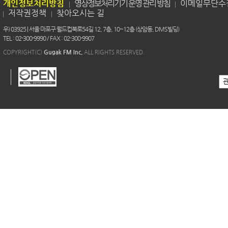
개인정보처리방침
영상정보처리기기 운영 관리 방침
이메일무단수
저작권정책
찾아오시는 길
우) 03925 | 서울 마포구 월드컵북로54길 12, 7층, 10~12층 (상암동, DMS빌딩)
TEL : 02-300-9990 / FAX : 02-300-9907
COPYRIGHT(C)
Gugak FM Inc.
ALL RIGHTS RESERVED.