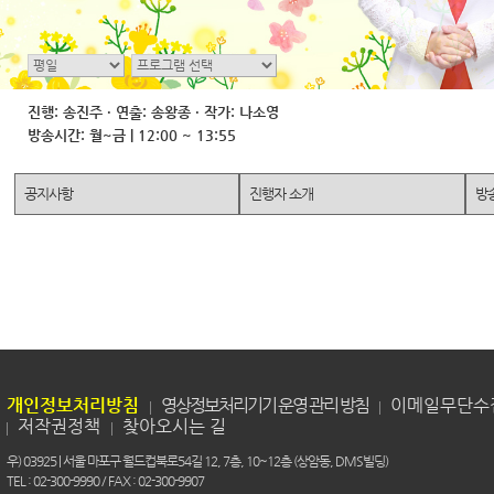
진행: 송진주 · 연출: 송왕종 · 작가: 나소영
방송시간: 월~금 | 12:00 ~ 13:55
공지사항
진행자 소개
방
개인정보처리방침
영상정보처리기기 운영 관리 방침
이메일무단수
저작권정책
찾아오시는 길
우) 03925 | 서울 마포구 월드컵북로54길 12, 7층, 10~12층 (상암동, DMS빌딩)
TEL : 02-300-9990 / FAX : 02-300-9907