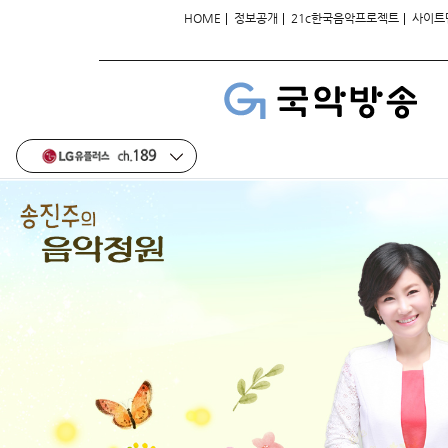
|
|
|
HOME
정보공개
21c한국음악프로젝트
사이트