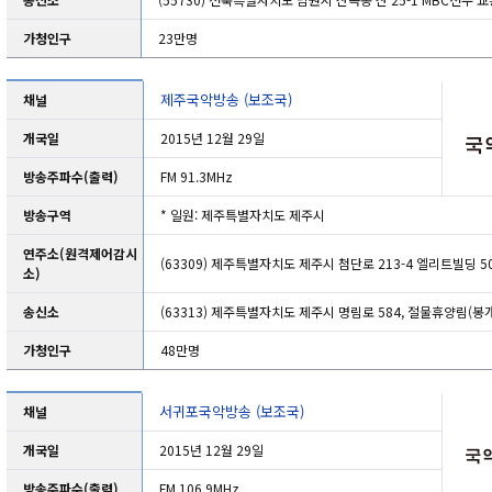
가청인구
23만명
제주국악방송 (보조국)
채널
개국일
2015년 12월 29일
방송주파수(출력)
FM 91.3MHz
방송구역
* 일원: 제주특별자치도 제주시
연주소(원격제어감시
(63309) 제주특별자치도 제주시 첨단로 213-4 엘리트빌딩 5
소)
송신소
(63313) 제주특별자치도 제주시 명림로 584, 절물휴양림(봉
가청인구
48만명
서귀포국악방송 (보조국)
채널
개국일
2015년 12월 29일
방송주파수(출력)
FM 106.9MHz