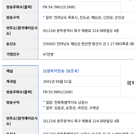
방송주파수(출력)
FM 94.7MHz(0.5KW)
방송구역
* 일부: 전라남도 목포시, 진도군, 해남군, 신안군, 강진군
연주소(원격제어감시
(61234) 광주광역시 북구 제봉로 324 SRB빌딩 4층
소)
송신소
(59060) 전라남도 해남군 현산면 황산리 산 1-27 KBS목포
가청인구
47만명
남원국악방송 (보조국)
채널
개국일
2001년 06월 01일
방송주파수(출력)
FM 95.9MHz(1KW)
방송구역
* 일원: 전북특별자치도 남원시
* 일부: 임실군, 순창군, 곡성군, 구례군
연주소(원격제어감시
(61234) 광주광역시 북구 제봉로 324 SRB빌딩 4층
소)
송신소
(55730) 전북특별자치도 남원시 산곡동 산 25-1 MBC전주