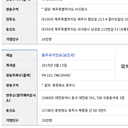
방송구역
* 일원: 제주특별자치도 서귀포시
연주소
(63309) 제주특별자치도 제주시 첨단로 213-4 엘리트빌딩 50
송신소
(63594) 제주특별자치도 서귀포시 남성로 115번길 53 (서홍
가청인구
16만명
충주국악방송(보조국)
채널
개국일
2019년 3월 13일
방송주파수(출력)
FM 101.7㎒(300W)
방송구역
* 일부: 충청북도 충주시
연주소(원격제어감시
(34688) 대전광역시 동구 대전로 591, TJB 구효동사옥 3층
소)
송신소
(27485) 충청북도 충주시 목벌동 산 58-3번지
가청인구
20만명