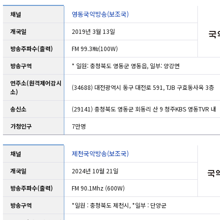
영동국악방송(보조국)
채널
개국일
2019년 3월 13일
방송주파수(출력)
FM 99.3㎒(100W)
방송구역
* 일원: 충청북도 영동군 영동읍, 일부: 양강면
연주소(원격제어감시
(34688) 대전광역시 동구 대전로 591, TJB 구효동사옥 3층
소)
송신소
(29141) 충청북도 영동군 회동리 산 9 청주KBS 영동TVR 내
가청인구
7만명
제천국악방송(보조국)
채널
개국일
2024년 10월 21일
방송주파수(출력)
FM 90.1Mhz (600W)
방송구역
*일원 : 충청북도 제천시, *일부 : 단양군