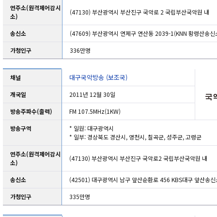
연주소(원격제어감시
(47130) 부산광역시 부산진구 국악로 2 국립부산국악원 내
소)
송신소
(47609) 부산광역시 연제구 연산동 2039-1(KNN 황령산송신
가청인구
336만명
대구국악방송 (보조국)
채널
개국일
2011년 12월 30일
방송주파수(출력)
FM 107.5MHz(1KW)
방송구역
* 일원: 대구광역시
* 일부: 경상북도 경산시, 영천시, 칠곡군, 성주군, 고령군
연주소(원격제어감시
(47130) 부산광역시 부산진구 국악로2 국립부산국악원 내
소)
송신소
(42501) 대구광역시 남구 앞산순환로 456 KBS대구 앞산송신
가청인구
335만명