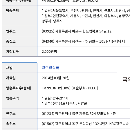
방송주파수(출력)
FM 99.1MHz(5KW) [호출부호 : HLQA]
방송구역
* 일원: 서울특별시, 부천시, 광명시, 안양시, 군포시, 의왕시, 
* 일부: 인천광역시, 시흥시, 수원시, 안산시, 의정부시, 남양주시
광주시, 양주시
연주소
(03925) 서울특별시 마포구 월드컵북로 54길 12
송신소
(04340) 서울특별시 용산구 남산공원길 105 N서울타워 내
가청인구
2,000만명
광주방송국
채널
개국일
2014년 03월 26일
방송주파수(출력)
FM 99.3MHz(1KW) [호출부호 : HLEG]
방송구역
* 일원: 광주광역시
* 일부: 전라남도 나주시, 담양군
연주소
(61234) 광주광역시 북구 제봉로 324 SRB빌딩 4층
송신소
(61502) 광주광역시 동구 운림동산 132-4번지 KBC광주방