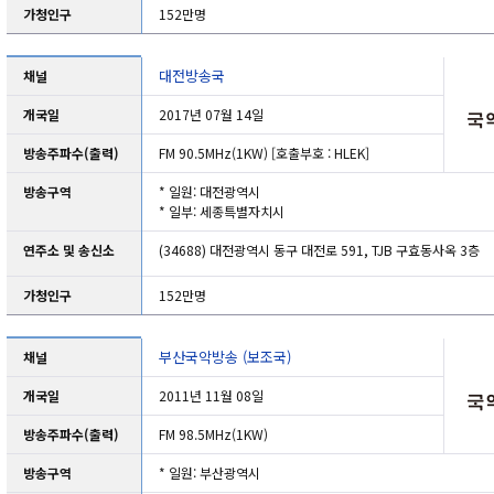
가청인구
152만명
대전방송국
채널
개국일
2017년 07월 14일
방송주파수(출력)
FM 90.5MHz(1KW) [호출부호 : HLEK]
방송구역
* 일원: 대전광역시
* 일부: 세종특별자치시
연주소 및 송신소
(34688)
대전광역시 동구 대전로
591, TJB
구효동사옥
3
층
가청인구
152만명
부산국악방송 (보조국)
채널
개국일
2011년 11월 08일
방송주파수(출력)
FM 98.5MHz(1KW)
방송구역
* 일원: 부산광역시