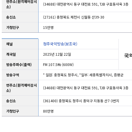
연주소(원격제어감시
(34688) 대전광역시 동구 대전로 591, TJB 구효동사옥 3층
소)
송신소
(27161) 충청북도 제천시 신월동 산39-30
가청인구
15만명
청주국악방송(보조국)
채널
개국일
2025년 12월 22일
방송주파수(출력)
FM 107.5㎒ (600W)
방송구역
* 일원: 충청북도 청주시, *일부: 세종특별자치시, 증평군
연주소(원격제어감시
(34688) 대전광역시 동구 대전로 591, TJB 구효동사옥 3층
소)
송신소
(361400) 충청북도 청주시 흥덕구 지동동 산7-3번지
가청인구
80만명