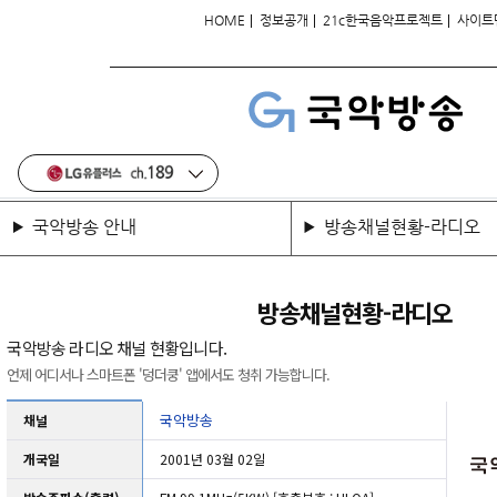
|
|
|
HOME
정보공개
21c한국음악프로젝트
사이트
 (보조국)
 (보조국)
 (보조국)
 (보조국)
 (보조국)
 (보조국)
 (보조국)
(보조국)
송(보조국)
(보조국)
(보조국)
(보조국)
(보조국)
국악방송 안내
방송채널현황-라디오
방송채널현황-라디오
국악방송 라디오 채널 현황입니다.
언제 어디서나 스마트폰 '덩더쿵' 앱에서도 청취 가능합니다.
국악방송
채널
개국일
2001년 03월 02일