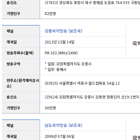
송신소
(37653) 경상북도 포항시 북구 흥해읍 도음로 764-555 극
가청인구
82만명
강릉국악방송 (보조국)
채널
개국일
2012년 12월 14일
방송주파수(출력)
FM 103.3MHz(1KW)
방송구역
* 일원: 강원특별자치도 강릉시
* 일부: 동해시
연주소(원격제어감시
(03925) 서울특별시 마포구 월드컵북로 54길 12
소)
송신소
(25624) 강원특별자치도 강릉시 강동면 정동진리 산19-1번지
가청인구
50만명
남도국악방송 (보조국)
채널
개국일
2006년 07월 06일