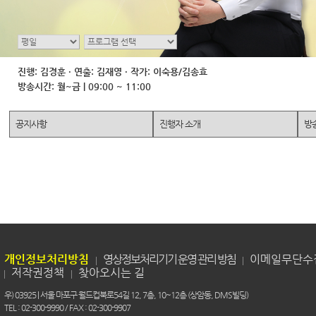
진행: 김경훈 · 연출: 김재영 · 작가: 이숙용/김송효
방송시간: 월~금 | 09:00 ~ 11:00
공지사항
진행자 소개
방
개인정보처리방침
영상정보처리기기 운영 관리 방침
이메일무단수
저작권정책
찾아오시는 길
우) 03925 | 서울 마포구 월드컵북로54길 12, 7층, 10~12층 (상암동, DMS빌딩)
TEL : 02-300-9990 / FAX : 02-300-9907