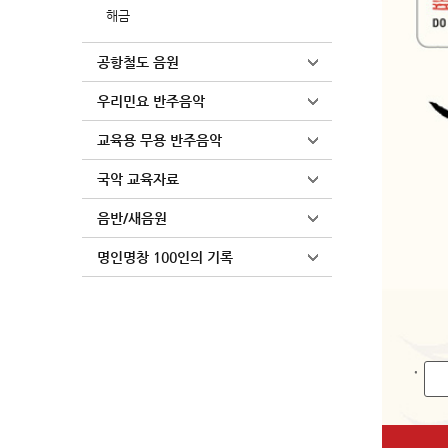
해금
공항철도 음원
우리민요 반주음악
교육용 무용 반주음악
국악 교육자료
음반/새음원
명인명창 100인의 기록