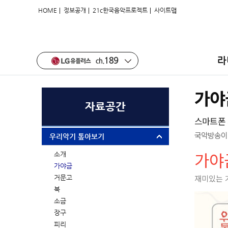
|
|
|
HOME
정보공개
21c한국음악프로젝트
사이트맵
라
가야
자료공간
스마트폰 
국악방송이 
우리악기 톺아보기
가야
소개
가야금
재미있는 
거문고
북
소금
장구
피리