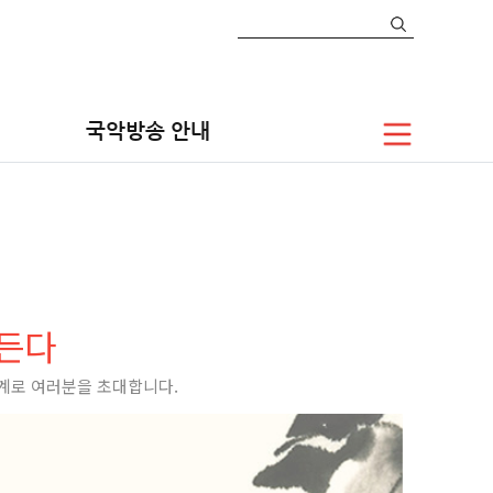
자료공간
우리악기 톺아보기
가야금
국악방송 안내
며든다
세계로 여러분을 초대합니다.