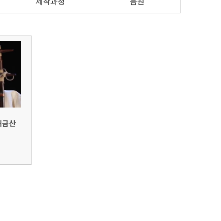
제작과정
음원
해금산