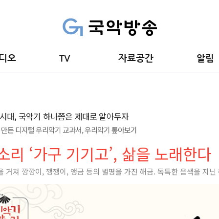
디오
TV
자료공간
알림
시대, 국악기 하나쯤은 제대로 알아두자
만든 디지털 우리악기 교과서, 우리악기 톺아보기
소리 ‘가구 기기고’, 삶을 노래한다
 거쳐 깡깡이, 깽깽이, 앵금 등의 별명을 가진 해금. 독특한 음색을 지