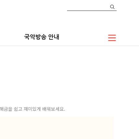
자료공간
우리악기 톺아보기
해금
국악방송 안내
닌 해금을 쉽고 재미있게 배워보세요.