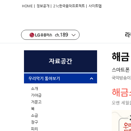
|
|
|
HOME
정보공개
21c한국음악프로젝트
사이트맵
라
해금
자료공간
스마트폰 
국악방송이 
우리악기 톺아보기
해금
소개
가야금
오랜 세월을
거문고
북
소금
장구
피리