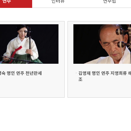
연주
인터뷰
연주법
경숙 명인 연주 천년만세
김영재 명인 연주 지영희류 
조