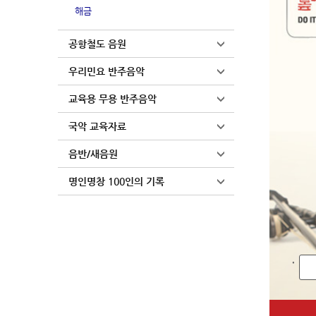
해금
공항철도 음원
우리민요 반주음악
교육용 무용 반주음악
국악 교육자료
음반/새음원
명인명창 100인의 기록