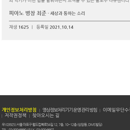
의 악기가 어떤 힘을 발휘하는지 느껴볼 수 있는 팔로우 다큐멘터리
피아노 병창 최준
- 세상과 통하는 소리
재생
1625
|
등록일
2021.10.14
개인정보처리방침
영상정보처리기기 운영 관리 방침
이메일무단수
저작권정책
찾아오시는 길
우) 03925 | 서울 마포구 월드컵북로54길 12, 7층, 10~12층 (상암동, DMS빌딩)
TEL : 02-300-9990 / FAX : 02-300-9907