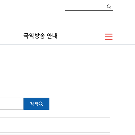
정보공개
공공기관 혁신계획
국악방송 안내
검색