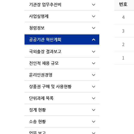
번호
기관장 업무추진비
사업실명제
4
청렴정보
3
공공기관 혁신계획
2
국외출장 결과보고
1
친인척 채용 규모
윤리인권경영
상품권 구매 및 사용현황
단위과제 목록
징계 현황
소송 현황
업무 보고