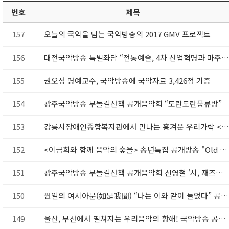
번호
제목
157
오늘의 국악을 담는 국악방송의 2017 GMV 프로젝트
156
대전국악방송 특별좌담 “전통예술, 4차 산업혁명과 마주하다
155
권오성 명예교수, 국악방송에 국악자료 3,426점 기증
154
광주국악방송 무돌길산책 공개음악회 “도란도란풍류방”
153
강릉시장애인종합복지관에서 만나는 흥겨운 우리가락 <찾아가는 국악방송> 30일 
152
<이금희와 함께 음악의 숲을> 송년특집 공개방송 "Old & Wise"
151
광주국악방송 무돌길산책 공개음악회 신영철 '시, 재즈로 읽다'
150
원일의 여시아문(如是我聞) “나는 이와 같이 들었다” 공개방송
149
울산, 부산에서 펼쳐지는 우리음악의 항해! 국악방송 공개음악회 <좋아海 사랑海>