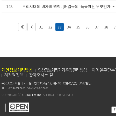
148
우리시대의 비가비 명창, [배일동의 ‘득음이란 무엇인가’] 11월 고전의 숨결에서 만나다
31
32
33
34
35
36
37
38
3
개인정보처리방침
영상정보처리기기 운영 관리 방침
이메일무단수
저작권정책
찾아오시는 길
우) 03925 | 서울 마포구 월드컵북로54길 12, 7층, 10~12층 (상암동, DMS빌딩)
TEL : 02-300-9990 / FAX : 02-300-9907
COPYRIGHT(C)
Gugak FM Inc.
ALL RIGHTS RESERVED.