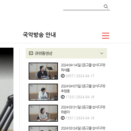
라디오
보이는 라디오
온고을 상사디야
국악방송 안내
2024-04-14(일) [온고을 상사디야]-
허새롬
2057
|
2024.04.17
2024-04-07(일) [온고을 상사디야]-
추현종
1733
|
2024.04.16
2024-03-31(일) [온고을 상사디야]-
하윤아
1531
|
2024.04.16
2024-03-24(일) [온고을 상사디야]-