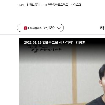
|
|
|
HOME
정보공개
21c한국음악프로젝트
사이트맵
2022-01-16(일)[온고을 상사디야] -
라
2022-01-16(일)[온고을 상사디야] -김정훈