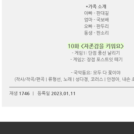
*가족 소개
아빠 - 판대길
엄마 - 국보배
오빠 - 판두리
동생 - 판소리
10화 <자존감을 키워요>
- 게임1: 단점 풍선 날리기
- 게임2: 장점 포스트잇 떼기
- 국악동요: 모두 다 꽃이야
(작사/작곡/편곡 | 류형선, 노래 | 성다경, 코러스 | 안정아, 내
재생
1746
|
등록일
2023.01.11