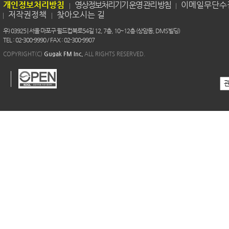
개인정보처리방침
영상정보처리기기 운영 관리 방침
이메일무단수
저작권정책
찾아오시는 길
우) 03925 | 서울 마포구 월드컵북로54길 12, 7층, 10~12층 (상암동, DMS빌딩)
TEL : 02-300-9990 / FAX : 02-300-9907
COPYRIGHT(C)
Gugak FM Inc.
ALL RIGHTS RESERVED.