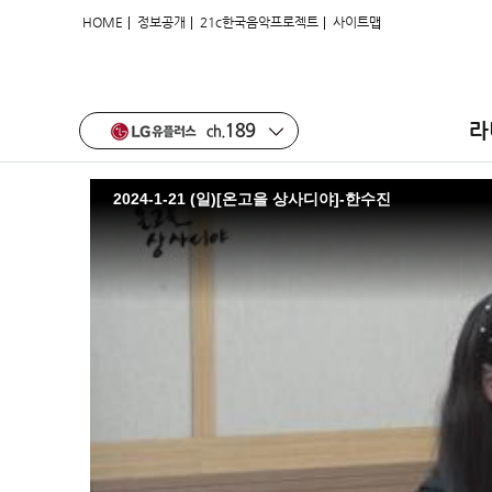
|
|
|
HOME
정보공개
21c한국음악프로젝트
사이트맵
2024-1-21 (일)[온고을 상사디야]-한
라
2024-1-21 (일)[온고을 상사디야]-한수진