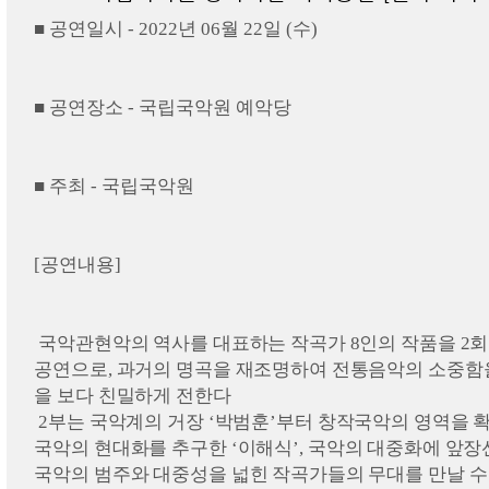
■ 공연일시 - 2022년 06월 22일 (수)
■ 공연장소 - 국립국악원 예악당
■ 주최 - 국립국악원
[공연내용]
국악관현악의 역사를 대표하는 작곡가
8
인의 작품을
2
회
공연으로
,
과거의 명곡을 재조명하여 전통음악의 소중함
을 보다 친밀하게 전한다
2
부는 국악계의 거장
‘
박범훈
’
부터 창작국악의 영역을 
국악의 현대화를 추구한
‘
이해식
’,
국악의 대중화에 앞장
국악의 범주와 대중성을 넓힌 작곡가들의 무대를 만날 수