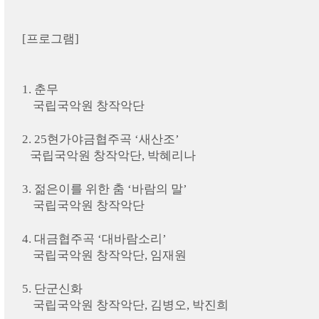
[프로그램]
1.
춘무
국립국악원 창작악단
2.
25
현가야금협주곡
‘
새산조
’
국립국악원 창작악단
,
박혜리나
3.
젊은이를 위한 춤
‘
바람의 말
’
국립국악원 창작악단
4.
대금협주곡
‘
대바람소리
’
국립국악원 창작악단
,
임재원
5.
단군신화
국립국악원 창작악단
,
김병오
,
박진희