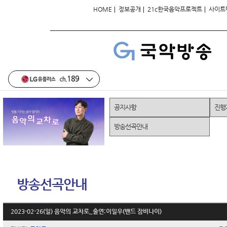
|
|
|
HOME
정보공개
21c한국음악프로젝트
사이트
공지사항
진행
방송선곡안내
방송선곡안내
2023-02-26(일) 음악의 교차로_출연:이일우(밴드 잠비나이)