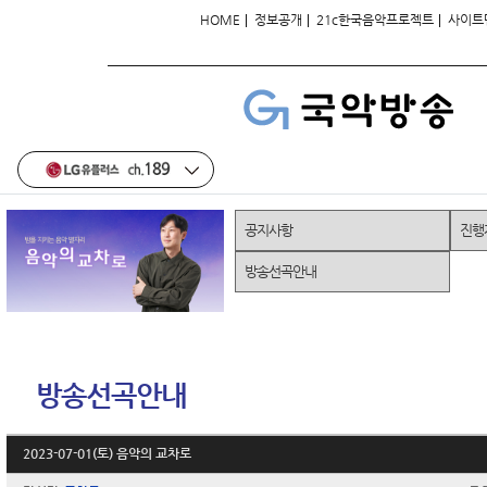
|
|
|
HOME
정보공개
21c한국음악프로젝트
사이트
공지사항
진행
방송선곡안내
방송선곡안내
2023-07-01(토) 음악의 교차로