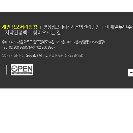
개인정보처리방침
영상정보처리기기 운영 관리 방침
이메일무단수
저작권정책
찾아오시는 길
우) 03925 | 서울 마포구 월드컵북로54길 12, 7층, 10~12층 (상암동, DMS빌딩)
TEL : 02-300-9990 / FAX : 02-300-9907
COPYRIGHT(C)
Gugak FM Inc.
ALL RIGHTS RESERVED.