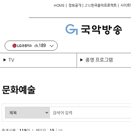
|
|
|
HOME
정보공개
21c한국음악프로젝트
사이트
TV
종영 프로그램
문화예술
총게시물 :
119
건 | 페이지 :
15
/ 10