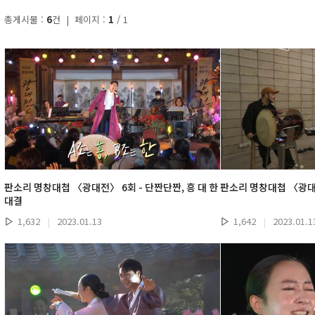
총게시물 :
6
건 | 페이지 :
1
/ 1
판소리 명창대첩 〈광대전〉 6회 - 단짠단짠, 흥 대 한
판소리 명창대첩 〈광대전
대결
1,632
|
2023.01.13
1,642
|
2023.01.1