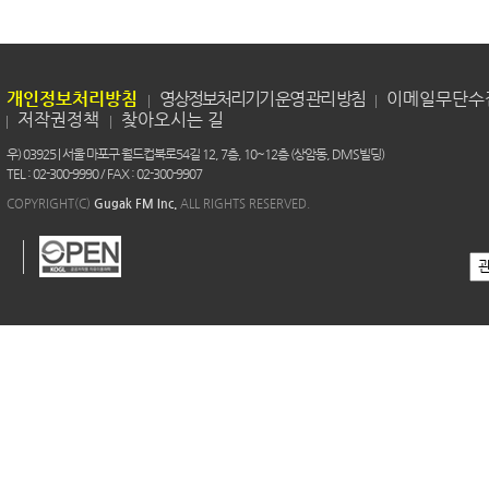
개인정보처리방침
영상정보처리기기 운영 관리 방침
이메일무단수
저작권정책
찾아오시는 길
우) 03925 | 서울 마포구 월드컵북로54길 12, 7층, 10~12층 (상암동, DMS빌딩)
TEL : 02-300-9990 / FAX : 02-300-9907
COPYRIGHT(C)
Gugak FM Inc.
ALL RIGHTS RESERVED.