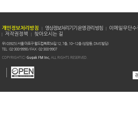
개인정보처리방침
영상정보처리기기 운영 관리 방침
이메일무단수
저작권정책
찾아오시는 길
우) 03925 | 서울 마포구 월드컵북로54길 12, 7층, 10~12층 (상암동, DMS빌딩)
TEL : 02-300-9990 / FAX : 02-300-9907
COPYRIGHT(C)
Gugak FM Inc.
ALL RIGHTS RESERVED.