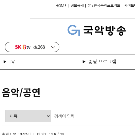
|
|
|
HOME
정보공개
21c한국음악프로젝트
사이트
TV
종영 프로그램
음악/공연
총게시물 :
347
건 | 페이지 :
56
/ 29