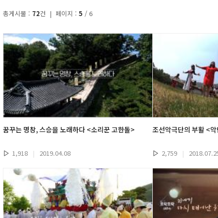
총게시물 :
72
건 | 페이지 :
5
/ 6
꿈꾸는 명창, 스승을 노래하다 <소리꾼 고한돌>
조선악극단의 부활 <악
1,918
|
2019.04.08
2,759
|
2018.07.2