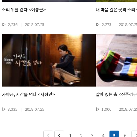
소리 위를 걷다 <이봉근>
내 마음 깊은 곳의 소리
2,236
|
2018.07.25
2,273
|
2018.07.2
가야금, 시간을 넘다 <서정민>
살아 있는 춤 <진주검무
3,335
|
2018.07.25
1,906
|
2018.07.2
1
2
3
4
5
6