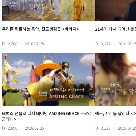
우리를 위로하는 음악, 진도씻김굿 <바라지>
21세기 다시 태어난 춘
2,708
|
2018.07.25
3,277
|
2018.07.2
태평소 선율로 다시 태어난 AMZING GRACE <국악
해금, 시간을 달리다 <
군악대>
2,890
|
2018.07.25
3,135
|
2018.07.2