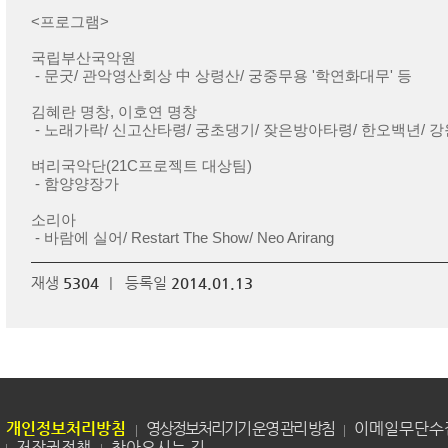
<프로그램>
국립부산국악원
- 문굿/ 관악영산회상 中 상령산/ 궁중무용 '학연화대무' 등
김혜란 명창, 이호연 명창
- 노래가락/ 신고산타령/ 궁초댕기/ 잦은방아타령/ 한오백년/ 
벼리국악단(21C프로젝트 대상팀)
- 함양양장가
소리아
- 바람에 실어/ Restart The Show/ Neo Arirang
재생
5304
|
등록일
2014.01.13
개인정보처리방침
영상정보처리기기 운영 관리 방침
이메일무단수
저작권정책
찾아오시는 길