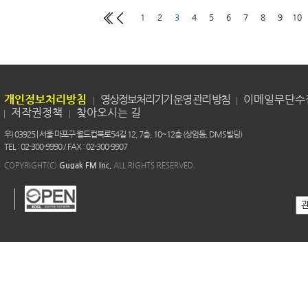
1
2
3
4
5
6
7
8
9
10
개인정보처리방침
영상정보처리기기 운영 관리 방침
이메일무단수
저작권정책
찾아오시는 길
우) 03925 | 서울 마포구 월드컵북로54길 12, 7층, 10~12층 (상암동, DMS빌딩)
TEL : 02-300-9990 / FAX : 02-300-9907
COPYRIGHT(C)
Gugak FM Inc.
ALL RIGHTS RESERVED.