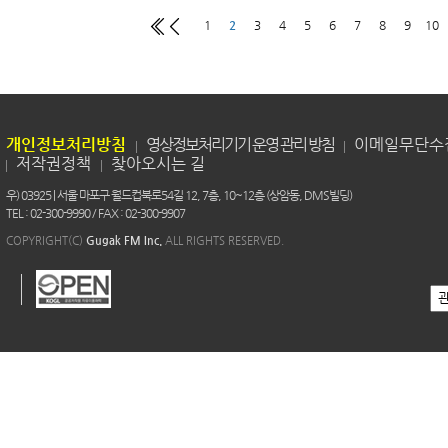
1
2
3
4
5
6
7
8
9
10
개인정보처리방침
영상정보처리기기 운영 관리 방침
이메일무단수
저작권정책
찾아오시는 길
우) 03925 | 서울 마포구 월드컵북로54길 12, 7층, 10~12층 (상암동, DMS빌딩)
TEL : 02-300-9990 / FAX : 02-300-9907
COPYRIGHT(C)
Gugak FM Inc.
ALL RIGHTS RESERVED.