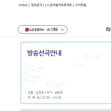
|
|
|
HOME
정보공개
21c한국음악프로젝트
사이트맵
라
방송선곡안내
연출 : 김연주 / 작가 : 남화정
토~일 | 23:00 ~ 24:00