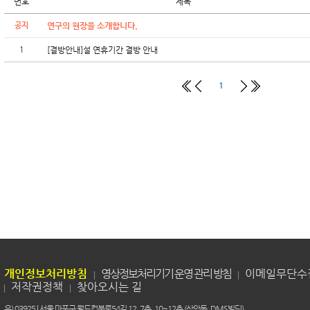
번호
제목
공지
연구의 현장을 소개합니다.
1
[결방안내]설 연휴기간 결방 안내
1
개인정보처리방침
영상정보처리기기 운영 관리 방침
이메일무단수
저작권정책
찾아오시는 길
우) 03925 | 서울 마포구 월드컵북로54길 12, 7층, 10~12층 (상암동, DMS빌딩)