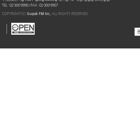
TEL : 02-300-9990 / FAX : 02-300-9907
COPYRIGHT(C)
Gugak FM Inc.
ALL RIGHTS RESERVED.