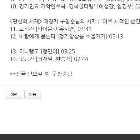
10. 경기민요 기악연주곡 '경복궁타령' [이생강, 임경주] 02
<당신의 서재> 애청자 구창순님의 서재 | '아주 사적인 순간
11. 보허자 [바이올린:유시연] 04:41
12. 바람에게 묻는다 [정가앙상블 소울지기] 05:13
13. 미나탱고 [정민아] 03:25
14. 벗님가 [정재일, 한승석] 07:44
**선물 받으실 분: 구창순님