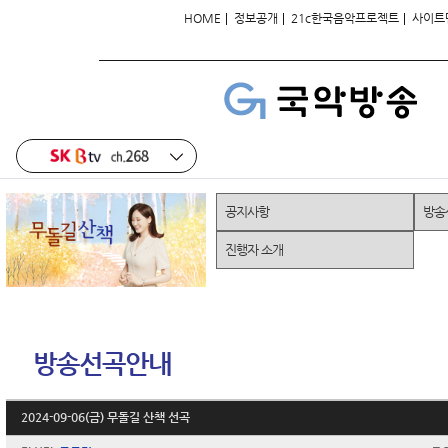
|
|
|
HOME
정보공개
21c한국음악프로젝트
사이트
공지사항
방송
진행자 소개
방송선곡안내
2024-09-06(금) 무돌길 산책 선곡