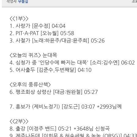
작성자
무돌길
조
<<1부>>
1. 사랑가 [문수정] 04:04
2. PIT-A-PAT [오뉴월] 05:58
3. 사철가 [노래:하윤주/대금:윤주희] 05:26
<오늘의 퀴즈> 눈대목
4. 심청가 중 '인당수에 빠지는 대목' [소리:김수연] 06:02
5. 어사출두 [김준수,두번째달] 04:10
<오후의 풍류산책>
6. 평조회상 상령산 [대금:원완철] 05:27
7. 흥보가 (제비노정기) [강도근] 03:07 *2993님께
<<2부>>
8. 출강 [이정주 밴드] 05:21 *3648님 신청곡
9. 제주나돈데 [이희문 & 허송세월 & 놈놈 (OBSG)] 04:3