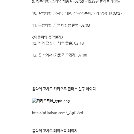
9. 창부타령 (소리:신해중월) 02:59 *1939년 폴리돌 레코드
10. 살쩍타령 (작사:김태운, 작곡:김추파, 노래:김용대) 03:27
11. 군밤타령 (도쿄 비빔밥 클럽) 02:03
<이준희의 음악일기>
12. 비와 당신 (노래:박중훈) 02:18
13. 꿈 속에서 (거문고:오경자) 07:00
음악의 교차로 카카오톡 플러스 친구 아이디
http://pf.kakao.com/_AgDWxl
음악의 교차로 페이스북 페이지