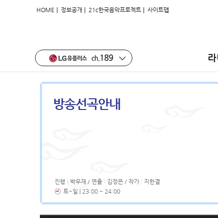
|
|
|
HOME
정보공개
21c한국음악프로젝트
사이트맵
라
방송선곡안내
진행 : 박우재 / 연출 : 김정은 / 작가 : 지한결
토~일 | 23:00 ~ 24:00