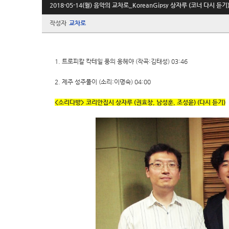
2018-05-14(월) 음악의 교차로_KoreanGipsy 상자루 (코너 다시 듣기
작성자
교차로
1. 트로피칼 칵테일 풍의 옹헤야 (작곡:김태성) 03:46
2. 제주 성주풀이 (소리:이명숙) 04:00
<소리다방> 코리안집시 상자루 (권효창, 남성훈, 조성윤) (다시 듣기)