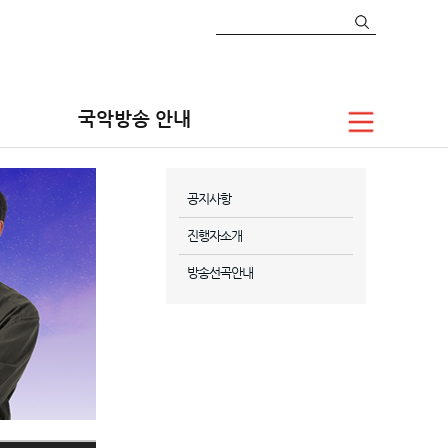
국악방송 안내
공지사항
진행자소개
방송선곡안내