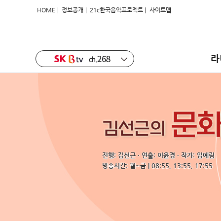
|
|
|
HOME
정보공개
21c한국음악프로젝트
사이트맵
라
진행: 김선근 · 연출: 이윤경 · 작가: 임예림
방송시간: 월~금 | 08:55, 13:55, 17:55