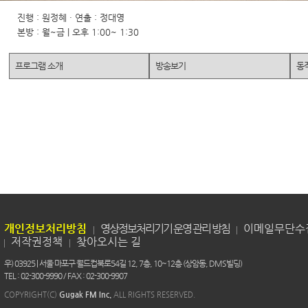
진행 : 원정혜 · 연출 : 정대영
본방 : 월~금 | 오후 1:00~ 1:30
프로그램 소개
방송보기
동
개인정보처리방침
영상정보처리기기 운영 관리 방침
이메일무단수
저작권정책
찾아오시는 길
우) 03925 | 서울 마포구 월드컵북로54길 12, 7층, 10~12층 (상암동, DMS빌딩)
TEL : 02-300-9990 / FAX : 02-300-9907
COPYRIGHT(C)
Gugak FM Inc.
ALL RIGHTS RESERVED.