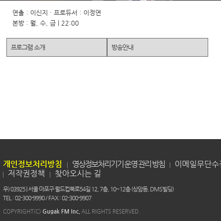
연출 : 이신지 · 프로듀서 : 이정연
본방 : 월, 수, 금 | 22:00
프로그램 소개
방송안내
개인정보처리방침
영상정보처리기기 운영 관리 방침
이메일무단수
저작권정책
찾아오시는 길
우) 03925 | 서울 마포구 월드컵북로54길 12, 7층, 10~12층 (상암동, DMS빌딩)
TEL : 02-300-9990 / FAX : 02-300-9907
COPYRIGHT(C)
Gugak FM Inc.
ALL RIGHTS RESERVED.