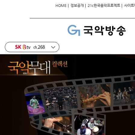
|
|
|
HOME
정보공개
21c한국음악프로젝트
사이트