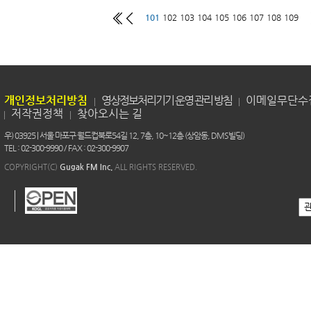
101
102
103
104
105
106
107
108
109
개인정보처리방침
영상정보처리기기 운영 관리 방침
이메일무단수
저작권정책
찾아오시는 길
우) 03925 | 서울 마포구 월드컵북로54길 12, 7층, 10~12층 (상암동, DMS빌딩)
TEL : 02-300-9990 / FAX : 02-300-9907
COPYRIGHT(C)
Gugak FM Inc.
ALL RIGHTS RESERVED.