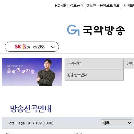
|
|
|
HOME
정보공개
21c한국음악프로젝트
사이트
공지사항
진행
방송선곡안내
방송선곡안내
Total Page :
91 / 109
(1300)