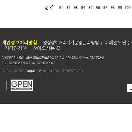
91
92
93
94
95
96
97
98
99
100
개인정보처리방침
영상정보처리기기 운영 관리 방침
이메일무단수
저작권정책
찾아오시는 길
우) 03925 | 서울 마포구 월드컵북로54길 12, 7층, 10~12층 (상암동, DMS빌딩)
TEL : 02-300-9990 / FAX : 02-300-9907
COPYRIGHT(C)
Gugak FM Inc.
ALL RIGHTS RESERVED.