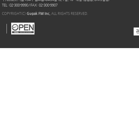
TEL : 02-300-9990 / FAX : 02-300-9907
COPYRIGHT(C)
Gugak FM Inc.
ALL RIGHTS RESERVED.