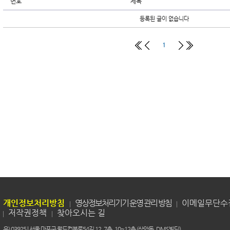
번호
제목
등록된 글이 없습니다
1
개인정보처리방침
영상정보처리기기 운영 관리 방침
이메일무단수
저작권정책
찾아오시는 길
우) 03925 | 서울 마포구 월드컵북로54길 12, 7층, 10~12층 (상암동, DMS빌딩)