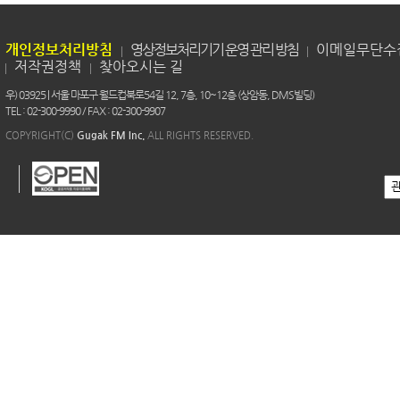
개인정보처리방침
영상정보처리기기 운영 관리 방침
이메일무단수
저작권정책
찾아오시는 길
우) 03925 | 서울 마포구 월드컵북로54길 12, 7층, 10~12층 (상암동, DMS빌딩)
TEL : 02-300-9990 / FAX : 02-300-9907
COPYRIGHT(C)
Gugak FM Inc.
ALL RIGHTS RESERVED.