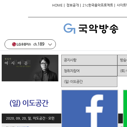
|
|
|
HOME
정보공개
21c한국음악프로젝트
사이트
공지사항
방송
청취자참여
(토)
(일) 이도공간
(일) 이도공간
2020. 09. 20. 일. 이도공간 - 오민