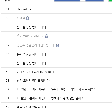
번호
제목
61
despedida
신청곡
60
59
음악을 신청 합니다. [1]
출연문의드립니다. [2]
58
김연주 연출님께 제안드립니다.
57
56
음악을 신청 합니다. [1]
55
음악을 신청 합니다. [1]
54
2017-12-03 다시듣기 에러 [1]
53
삼가 고인의 명복을 빕니다
52
나 잘났다 혼자서 떠듭니다. “문제를 만들고 키우고자 하는 행위”
51
나 잘났다 혼자서 떠듭니다. 창호에 드린 햇살은 알까？
50
음악을 신청 합니다. [1]