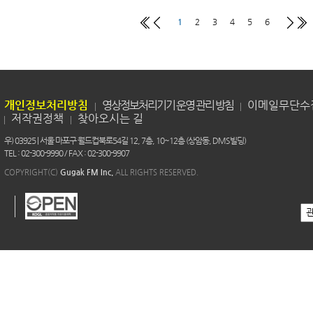
1
2
3
4
5
6
개인정보처리방침
영상정보처리기기 운영 관리 방침
이메일무단수
저작권정책
찾아오시는 길
우) 03925 | 서울 마포구 월드컵북로54길 12, 7층, 10~12층 (상암동, DMS빌딩)
TEL : 02-300-9990 / FAX : 02-300-9907
COPYRIGHT(C)
Gugak FM Inc.
ALL RIGHTS RESERVED.