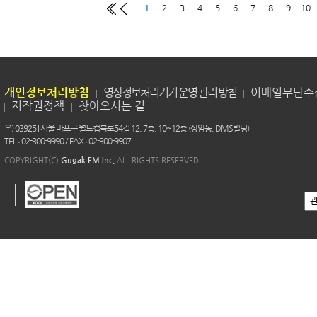
1
2
3
4
5
6
7
8
9
10
개인정보처리방침
영상정보처리기기 운영 관리 방침
이메일무단수
저작권정책
찾아오시는 길
우) 03925 | 서울 마포구 월드컵북로54길 12, 7층, 10~12층 (상암동, DMS빌딩)
TEL : 02-300-9990 / FAX : 02-300-9907
COPYRIGHT(C)
Gugak FM Inc.
ALL RIGHTS RESERVED.