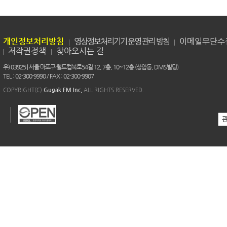
개인정보처리방침
영상정보처리기기 운영 관리 방침
이메일무단수
저작권정책
찾아오시는 길
우) 03925 | 서울 마포구 월드컵북로54길 12, 7층, 10~12층 (상암동, DMS빌딩)
TEL : 02-300-9990 / FAX : 02-300-9907
COPYRIGHT(C)
Gugak FM Inc.
ALL RIGHTS RESERVED.