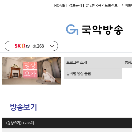
|
|
|
HOME
정보공개
21c한국음악프로젝트
사이트
프로그램 소개
방송
동작별 영상 클립
방송보기
(명상요가) 1286회