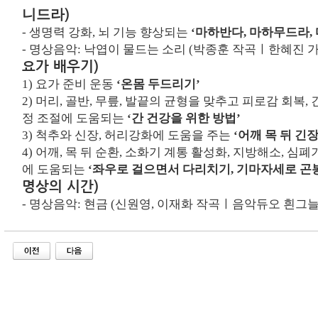
)
니드라
-
생명력 강화, 뇌 기능 향상되는
‘마하반다, 마하무드라,
- 명상음악:
낙엽이 물드는 소리 (박종훈 작곡ㅣ한혜진 
요가 배우기
)
1)
요가 준비 운동
‘온몸 두드리기’
2)
머리
,
골반
,
무릎
,
발끝의 균형을 맞추고 피로감 회복
,
정 조절에 도움되는
‘
간 건강을 위한 방법
’
3)
척추와 신장
,
허리강화
에 도움을 주는
‘
어깨 목 뒤 긴
4)
어깨, 목 뒤 순환, 소화기 계통 활성화, 지방해소, 심폐
에 도움되는
‘좌우로 걸으면서 다리치기, 기마자세로 곤
명상의 시간)
- 명상음악:
현금 (신원영, 이재화 작곡ㅣ음악듀오 흰그