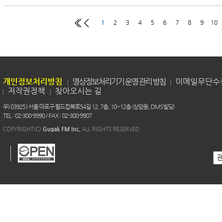
1
2
3
4
5
6
7
8
9
10
개인정보처리방침
영상정보처리기기 운영 관리 방침
이메일무단수
저작권정책
찾아오시는 길
우) 03925 | 서울 마포구 월드컵북로54길 12, 7층, 10~12층 (상암동, DMS빌딩)
TEL : 02-300-9990 / FAX : 02-300-9907
COPYRIGHT(C)
Gugak FM Inc.
ALL RIGHTS RESERVED.